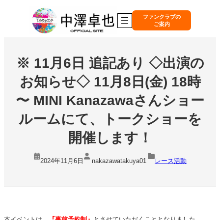
内
容
ファンクラブの
ご案内
を
ス
キ
ッ
※ 11月6日 追記あり ◇出演の
プ
お知らせ◇ 11月8日(金) 18時
〜 MINI Kanazawaさんショー
ルームにて、トークショーを
開催します！
2024年11月6日
nakazawatakuya01
レース活動
本イベントは、
『事前予約制』
とさせていただくこととなりました。