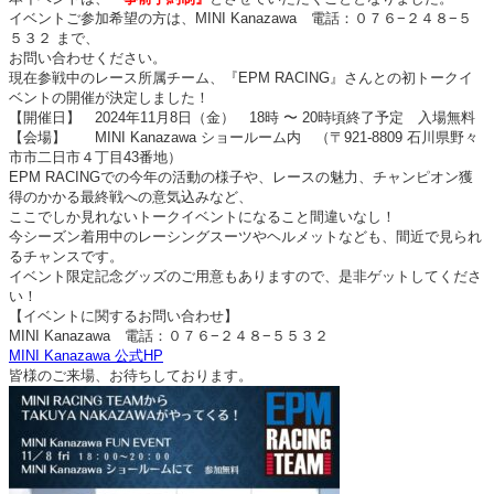
イベントご参加希望の方は、MINI Kanazawa 電話：０７６−２４８−５
５３２ まで、
お問い合わせください。
現在参戦中のレース所属チーム、『EPM RACING』さんとの初トークイ
ベントの開催が決定しました！
【開催日】 2024年11月8日（金） 18時 〜 20時頃終了予定 入場無料
【会場】 MINI Kanazawa ショールーム内 （〒921-8809 石川県野々
市市二日市４丁目43番地）
EPM RACINGでの今年の活動の様子や、レースの魅力、チャンピオン獲
得のかかる最終戦への意気込みなど、
ここでしか見れないトークイベントになること間違いなし！
今シーズン着用中のレーシングスーツやヘルメットなども、間近で見られ
るチャンスです。
イベント限定記念グッズのご用意もありますので、是非ゲットしてくださ
い！
【イベントに関するお問い合わせ】
MINI Kanazawa
電話：０７６−２４８−５５３２
MINI Kanazawa 公式HP
皆様のご来場、お待ちしております。