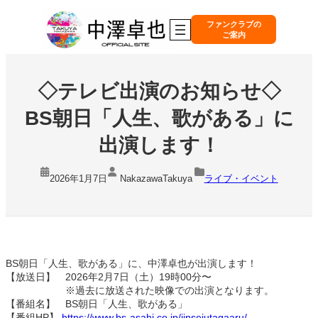
内
容
ファンクラブの
ご案内
を
ス
キ
ッ
◇テレビ出演のお知らせ◇
プ
BS朝日「人生、歌がある」に
出演します！
2026年1月7日
NakazawaTakuya
ライブ・イベント
BS朝日「人生、歌がある」に、中澤卓也が出演します！
【放送日】 2026年2月7日（土）19時00分〜
※過去に放送された映像での出演となります。
【番組名】 BS朝日「人生、歌がある」
【番組HP】
https://www.bs-asahi.co.jp/jinseiutagaaru/