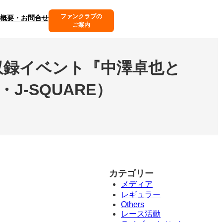
ファンクラブの
概要・お問合せ
ご案内
収録イベント『中澤卓也と
J-SQUARE）
カテゴリー
メディア
レギュラー
Others
レース活動