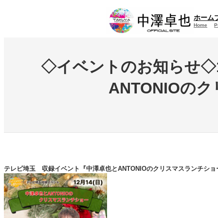
内
ホーム
容
Home
P
を
ス
キ
ッ
◇イベントのお知らせ◇
プ
ANTONIOの
テレビ埼玉 収録イベント『中澤卓也とANTONIOのクリスマスランチショー