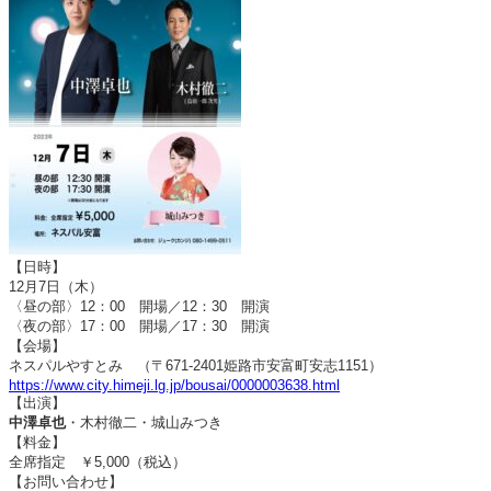
【日時】
12月7日（木）
〈昼の部〉12：00 開場／12：30 開演
〈夜の部〉17：00 開場／17：30 開演
【会場】
ネスパルやすとみ （〒671-2401姫路市安富町安志1151）
https://www.city.himeji.lg.jp/bousai/0000003638.html
【出演】
中澤卓也
・木村徹二・城山みつき
【料金】
全席指定 ￥5,000（税込）
【お問い合わせ】