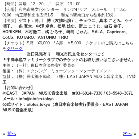
【時間】開場 12：30 ／ 開演 13：00
【会場】和光市民文化センター サンアゼリア 大ホール （〒351-
0106 埼玉県和光市広沢1-5 和光市駅南口から徒歩約13分）
【出演】
ゲスト：角川 博（友情出演）、
チェウニ、
真木 ことみ、
ケイ
潤子、
一条 寛太、
中澤 卓也、
松尾 雄史、
野上 こうじ、
白石 恭子、
HORIKEN、
木村徹二、
橘 ひろ子、
崎島 じゅん、
SALA、
Capricorn、
CoCo、
KOTARO、
ANTONIO TRIO
【チケット】S席 ¥6,000 / A席 ￥5,000 チケットのご購入はこちら
を
クリック
当日発売有り
和光市民文化センターにて
＊中澤卓也ファミリークラブでのチケットのお取り扱いはございません。
主催：（一社）東日本音楽祭実行委員会
後援：（株）エクシング・ミュージックエンターテイメント
協賛：（株）長太郎不動産、（株）EAST JAPAN MUSIC音楽出版、TV埼
玉
【お問い合わせ】
㈱EAST JAPAN MUSIC音楽出版 ☎︎03−6914−7330 / 03−5948−3671
メール：info@otofes.tokyo
公式サイト：otofes.tokyo（東日本音楽祭実行委員会・EAST JAPAN
MUSIC音楽出版）
«
前へ
次へ
»