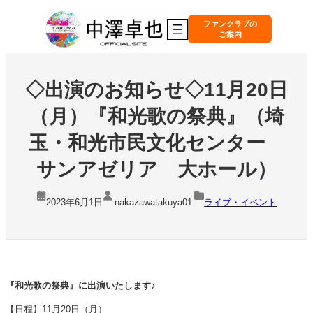
内
容
ファンクラブの
ご案内
を
ス
キ
ッ
◇出演のお知らせ◇11月20日
プ
（月）『和光歌の祭典』（埼
玉・和光市民文化センター
サンアゼリア 大ホール）
2023年6月1日
nakazawatakuya01
ライブ・イベント
『和光歌の祭典』に出演いたします♪
【日程】11月20日（月）