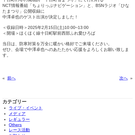
NCT情報番組「ちょりっぷナビゲーション」と、BSNラジオ「ひな
たまつり」公開収録に
中澤卓也のゲスト出演が決定しました！
＜収録日時＞2025年2月15日(土)10:00~13:00
＜開場＞ほくほく線十日町駅前西部ふれ愛ひろば
当日は、防寒対策を万全に暖かい格好でご来場ください。
ぜひ、会場で中澤卓也へのあたたかい応援をよろしくお願い致しま
す。
«
前へ
次へ
»
カテゴリー
ライブ・イベント
メディア
レギュラー
Others
レース活動