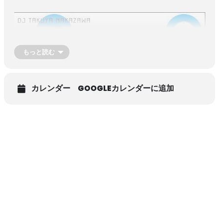
もっと読む
カレンダー
GOOGLEカレンダーに追加
【放送局】BSN ラジオ （BSN新潟放送）
【放送日時】毎週土曜日 18：30 ～ 18：45
みなさんからのお便り大募集！
さまざまな「はじめてエピソード」（初孫・初めての上京・初スマ