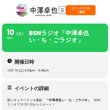
ファンクラブの
ご案内
10
BSNラジオ「中澤卓也
（土）
い・ち・ごラジオ」
10月
開催日時
10月 10 (土) 6:30pm – 6:45pm
イベントの詳細
新レギュラーラジオ番組
「中澤卓也 い・ち・ごラジオ」
BSN
ラジオで10 月7 日からスタート！