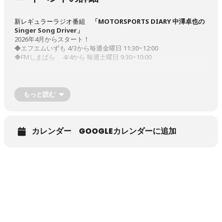
新レギュラーラジオ番組
「MOTORSPORTS DIARY 中澤卓也の
Singer Song Driver」
2026年4月からスタート！
◆エフエムいずも 4/3から毎週金曜日 11:30~12:00
◆FMしまばら 4/4から 毎週土曜日 9:30~10:00
もっと読む
カレンダー
GOOGLEカレンダーに追加
ラジオ番組制作等を行う一般社団法人ナビプロジェクト(熊本県熊